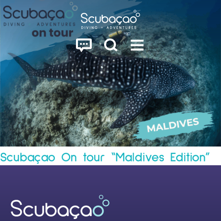
Scubaçao On tour “Maldives Edition”